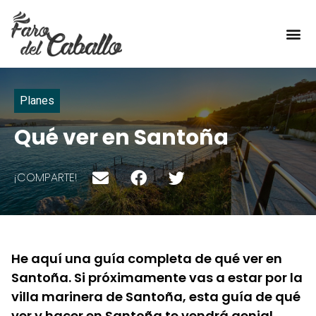
TÍPICO DE AQUÍ
Planes
Qué ver en Santoña
¡COMPARTE!
He aquí una guía completa de qué ver en
Santoña. Si próximamente vas a estar por la
villa marinera de Santoña, esta guía de qué
ver y hacer en Santoña te vendrá genial.