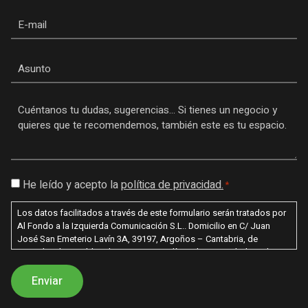
Email
Asunto
Mensaje
*
Consentimiento
He leído y acepto la
política de privacidad.
*
*
Los datos facilitados a través de este formulario serán tratados por
Al Fondo a la Izquierda Comunicación S.L.. Domicilio en C/ Juan
José San Emeterio Lavín 3A, 39197, Argoños – Cantabria, de
acuerdo a lo establecido en nuestra política de privacidad con la
finalidad de poder enviarle información sobre nuestros productos /
servicios. Los datos recabados por este formulario no se cederán a
terceros salvo por obligación legal. Le recordamos que usted tiene
derecho al acceso, rectificación, limitación de tratamiento,