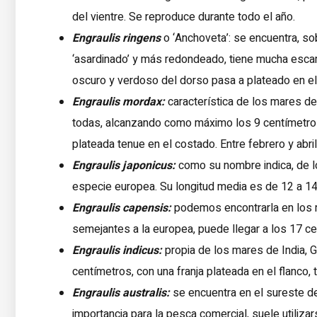
del vientre. Se reproduce durante todo el año.
Engraulis ringens
o ‘Anchoveta’: se encuentra, s
‘asardinado’ y más redondeado, tiene mucha escam
oscuro y verdoso del dorso pasa a plateado en el 
Engraulis mordax:
característica de los mares de
todas, alcanzando como máximo los 9 centímetros.
plateada tenue en el costado. Entre febrero y abr
Engraulis japonicus:
como su nombre indica, de l
especie europea. Su longitud media es de 12 a 14
Engraulis capensis:
podemos encontrarla en los m
semejantes a la europea, puede llegar a los 17 ce
Engraulis indicus:
propia de los mares de India, 
centímetros, con una franja plateada en el flanco,
Engraulis
australis
:
se encuentra en el sureste d
importancia para la pesca comercial, suele utiliz