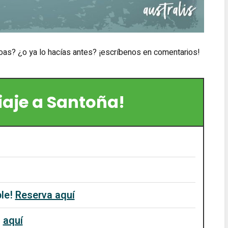
oas? ¿o ya lo hacías antes? ¡escríbenos en comentarios!
viaje a Santoña!
ble!
Reserva aquí
a
aquí