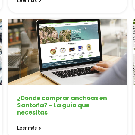
Leer más
¿Dónde comprar anchoas en
Santoña? – La guía que
necesitas
Leer más