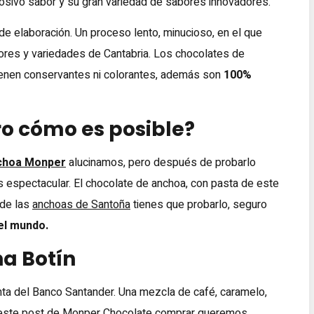
osivo sabor y su gran variedad de sabores innovadores.
de elaboración. Un proceso lento, minucioso, en el que
bores y variedades de Cantabria. Los chocolates de
ienen conservantes ni colorantes, además son
100%
o cómo es posible?
choa Monper
alucinamos, pero después de probarlo
espectacular. El chocolate de anchoa, con pasta de este
 de las
anchoas de Santoña
tienes que probarlo, seguro
el mundo.
na Botín
ta del Banco Santander. Una mezcla de café, caramelo,
n este post de Monper Chocolate comprar queremos