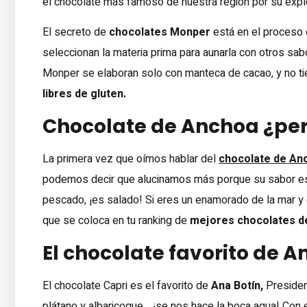
el chocolate más famoso de nuestra región por su expl
El secreto de
chocolates Monper
está en el proceso 
seleccionan la materia prima para aunarla con otros sa
Monper se elaboran solo con manteca de cacao, y no t
libres de gluten.
Chocolate de Anchoa ¿per
La primera vez que oímos hablar del
chocolate de An
podemos decir que alucinamos más porque su sabor es 
pescado, ¡es salado! Si eres un enamorado de la mar y
que se coloca en tu ranking de
mejores chocolates d
El chocolate favorito de A
El chocolate Capri es el favorito de
Ana Botín,
Presiden
plátano y albaricoque… ¡se nos hace la boca agua! Co