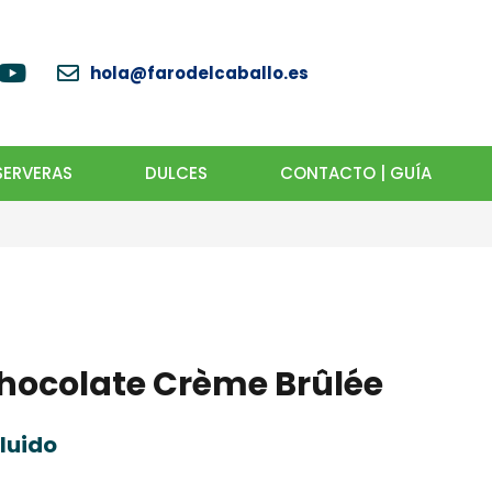
hola@farodelcaballo.es
ERVERAS
DULCES
CONTACTO | GUÍA
hocolate Crème Brûlée
cluido