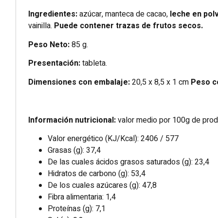
Ingredientes:
azúcar, manteca de cacao,
leche en pol
vainilla.
Puede contener trazas de frutos secos.
Peso Neto:
85 g.
Presentación:
tableta.
Dimensiones con embalaje:
20,5 x 8,5 x 1 cm
Peso c
Información nutricional:
valor medio por 100g de prod
Valor energético (KJ/Kcal): 2406 / 577
Grasas (g): 37,4
De las cuales ácidos grasos saturados (g): 23,4
Hidratos de carbono (g): 53,4
De los cuales azúcares (g): 47,8
Fibra alimentaria: 1,4
Proteínas (g): 7,1