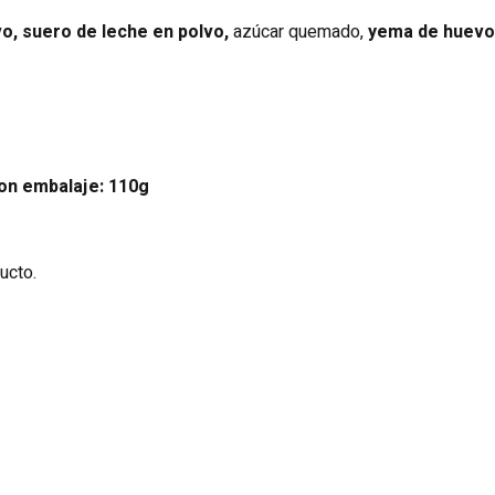
vo, suero de leche en polvo,
azúcar quemado,
yema de huevo 
on embalaje: 110g
ucto.