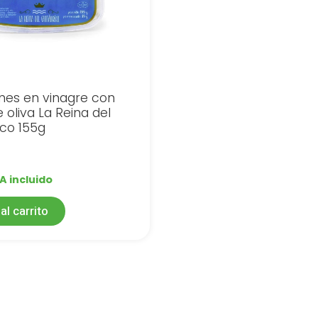
nes en vinagre con
 oliva La Reina del
co 155g
A incluido
al carrito