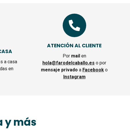
ATENCIÓN AL CLIENTE
CASA
Por
mail
en
s a casa
hola@farodelcaballo.es
o por
das en
mensaje privado
a
Facebook
o
Instagram
a y más