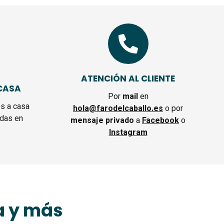
ATENCIÓN AL CLIENTE
CASA
Por
mail
en
s a casa
hola@farodelcaballo.es
o por
das en
mensaje privado
a
Facebook
o
Instagram
a y más