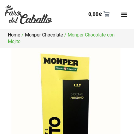
0,00
€
ANCHOAS D
BONITO DEL 
CONSERVA
CONTACTO | GUÍA
Home
/
Monper Chocolate
/ Monper Chocolate con
Mojito