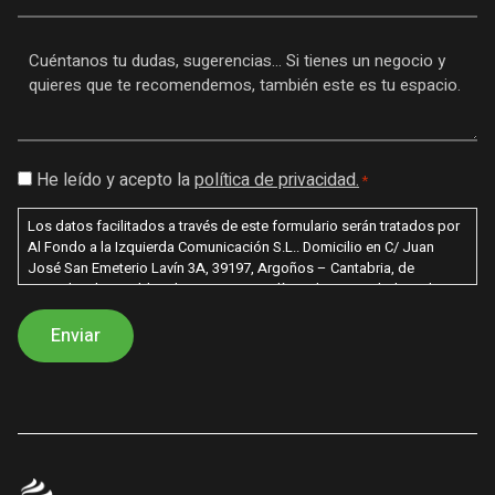
Mensaje
*
Consentimiento
He leído y acepto la
política de privacidad.
*
*
Los datos facilitados a través de este formulario serán tratados por
Al Fondo a la Izquierda Comunicación S.L.. Domicilio en C/ Juan
José San Emeterio Lavín 3A, 39197, Argoños – Cantabria, de
acuerdo a lo establecido en nuestra política de privacidad con la
finalidad de poder enviarle información sobre nuestros productos /
servicios. Los datos recabados por este formulario no se cederán a
terceros salvo por obligación legal. Le recordamos que usted tiene
derecho al acceso, rectificación, limitación de tratamiento,
supresión, portabilidad y oposición al tratamiento de sus datos
dirigiendo su petición a la dirección postal indicada o al correo
electrónico hola@farodelcaballo.es. Igualmente puede dirigirse a
nosotros para cualquier aclaración adicional. En caso de no
aceptación sus datos no serán tratados.