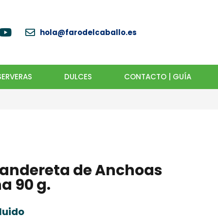
hola@farodelcaballo.es
ERVERAS
DULCES
CONTACTO | GUÍA
Pandereta de Anchoas
a 90 g.
luido