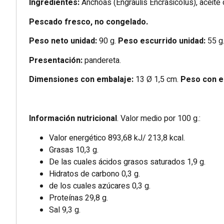
Ingredientes:
Anchoas (Engraulis Encrasicolus), aceite d
Pescado fresco, no congelado.
Peso neto unidad:
90 g.
Peso escurrido unidad:
55 g
Presentación:
pandereta.
Dimensiones con embalaje:
13 Ø 1,5 cm.
Peso con e
Información nutricional
. Valor medio por 100 g.:
Valor energético 893,68 kJ/ 213,8 kcal.
Grasas 10,3 g.
De las cuales ácidos grasos saturados 1,9 g.
Hidratos de carbono 0,3 g.
de los cuales azúcares 0,3 g.
Proteínas 29,8 g.
Sal 9,3 g.