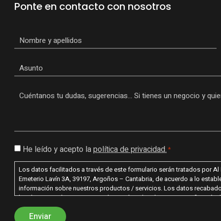
Ponte en contacto con nosotros
Nombre
*
Asunto
Mensaje
*
Consentimiento
He leído y acepto la
política de privacidad.
*
*
Los datos facilitados a través de este formulario serán tratados por A
Emeterio Lavín 3A, 39197, Argoños – Cantabria, de acuerdo a lo establec
información sobre nuestros productos / servicios. Los datos recabados
legal. Le recordamos que usted tiene derecho al acceso, rectificación, 
tratamiento de sus datos dirigiendo su petición a la dirección postal 
puede dirigirse a nosotros para cualquier aclaración adicional. En cas