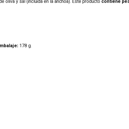
e oliva y sal (incluida en la anchoa). Este producto
contiene pe
.
mbalaje:
178 g.