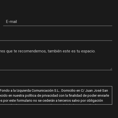
Email
l Fondo a la Izquierda Comunicación S.L.. Domicilio en C/ Juan José San
ido en nuestra política de privacidad con la finalidad de poder enviarle
 por este formulario no se cederán a terceros salvo por obligación
limitación de tratamiento, supresión, portabilidad y oposición al
indicada o al correo electrónico hola@farodelcaballo.es. Igualmente
o de no aceptación sus datos no serán tratados.