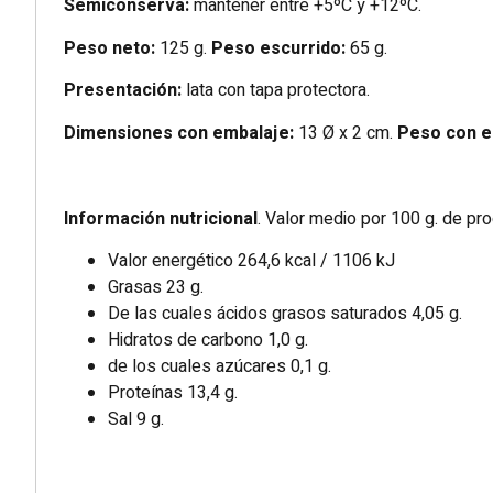
Semiconserva:
mantener entre +5ºC y +12ºC.
Peso neto:
125 g.
Peso escurrido:
65 g.
Presentación:
lata con tapa protectora.
Dimensiones con embalaje:
13 Ø x 2 cm.
Peso con e
Información nutricional
. Valor medio por 100 g. de pro
Valor energético 264,6 kcal / 1106 kJ
Grasas 23 g.
De las cuales ácidos grasos saturados 4,05 g.
Hidratos de carbono 1,0 g.
de los cuales azúcares 0,1 g.
Proteínas 13,4 g.
Sal 9 g.