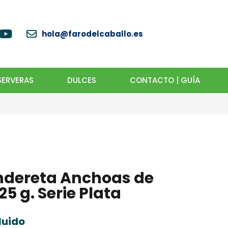
hola@farodelcaballo.es
ERVERAS
DULCES
CONTACTO | GUÍA
ndereta Anchoas de
5 g. Serie Plata
luido