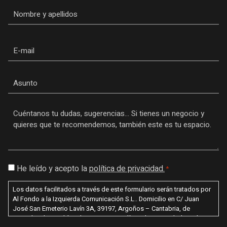
Nombre
*
Email
Asunto
Mensaje
*
Consentimiento
He leído y acepto la
política de privacidad.
*
*
Los datos facilitados a través de este formulario serán tratados por
Al Fondo a la Izquierda Comunicación S.L.. Domicilio en C/ Juan
José San Emeterio Lavín 3A, 39197, Argoños – Cantabria, de
acuerdo a lo establecido en nuestra política de privacidad con la