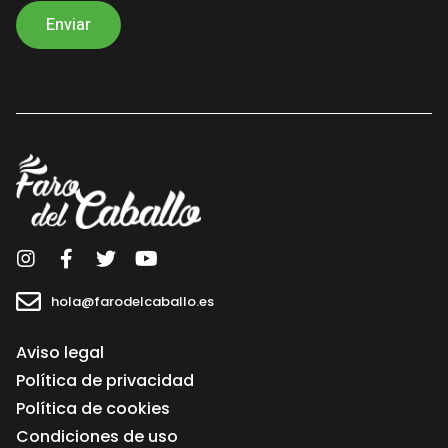
finalidad de poder enviarle información sobre nuestros productos /
servicios. Los datos recabados por este formulario no se cederán a
terceros salvo por obligación legal. Le recordamos que usted tiene
derecho al acceso, rectificación, limitación de tratamiento,
supresión, portabilidad y oposición al tratamiento de sus datos
dirigiendo su petición a la dirección postal indicada o al correo
electrónico hola@farodelcaballo.es. Igualmente puede dirigirse a
nosotros para cualquier aclaración adicional. En caso de no
aceptación sus datos no serán tratados.
hola@farodelcaballo.es
Aviso legal
Política de privacidad
Política de cookies
Condiciones de uso