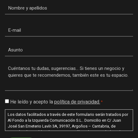
Nombre
*
Email
Asunto
Mensaje
*
Consentimiento
He leído y acepto la
política de privacidad.
*
*
Los datos facilitados a través de este formulario serán tratados por
Al Fondo a la Izquierda Comunicación S.L.. Domicilio en C/ Juan
José San Emeterio Lavín 3A, 39197, Argoños – Cantabria, de
acuerdo a lo establecido en nuestra política de privacidad con la
finalidad de poder enviarle información sobre nuestros productos /