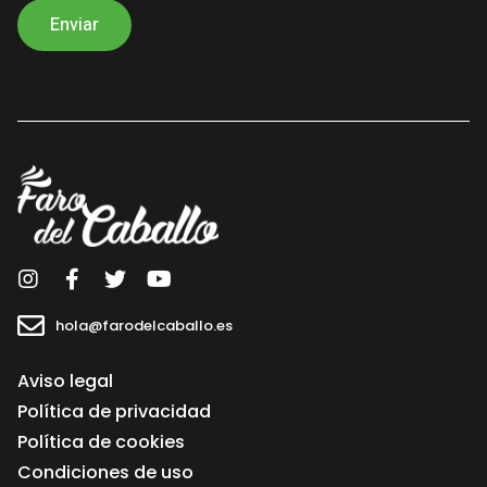
servicios. Los datos recabados por este formulario no se cederán a
terceros salvo por obligación legal. Le recordamos que usted tiene
derecho al acceso, rectificación, limitación de tratamiento,
supresión, portabilidad y oposición al tratamiento de sus datos
dirigiendo su petición a la dirección postal indicada o al correo
electrónico hola@farodelcaballo.es. Igualmente puede dirigirse a
nosotros para cualquier aclaración adicional. En caso de no
aceptación sus datos no serán tratados.
hola@farodelcaballo.es
Aviso legal
Política de privacidad
Política de cookies
Condiciones de uso