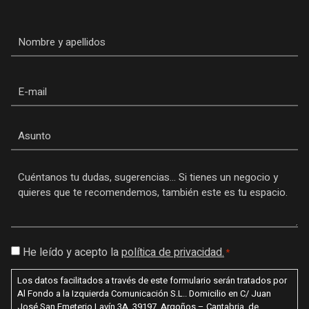
Nombre
*
Email
Asunto
Mensaje
*
Consentimiento
He leído y acepto la
política de privacidad.
*
*
Los datos facilitados a través de este formulario serán tratados por
Al Fondo a la Izquierda Comunicación S.L.. Domicilio en C/ Juan
José San Emeterio Lavín 3A, 39197, Argoños – Cantabria, de