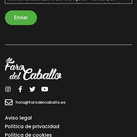
acuerdo a lo establecido en nuestra política de privacidad con la
finalidad de poder enviarle información sobre nuestros productos /
servicios. Los datos recabados por este formulario no se cederán a
terceros salvo por obligación legal. Le recordamos que usted tiene
derecho al acceso, rectificación, limitación de tratamiento,
supresión, portabilidad y oposición al tratamiento de sus datos
dirigiendo su petición a la dirección postal indicada o al correo
electrónico hola@farodelcaballo.es. Igualmente puede dirigirse a
nosotros para cualquier aclaración adicional. En caso de no
aceptación sus datos no serán tratados.
hola@farodelcaballo.es
Aviso legal
Política de privacidad
Política de cookies