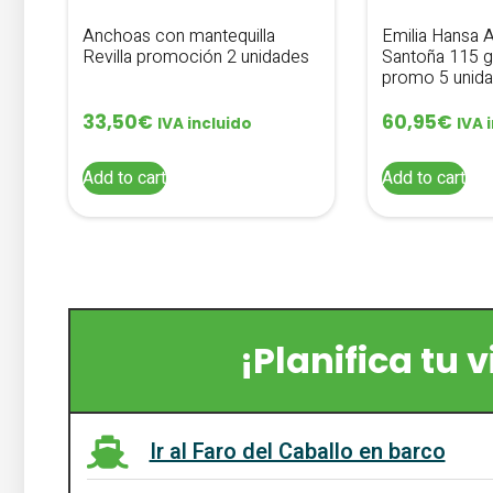
Anchoas con mantequilla
Emilia Hansa 
Revilla promoción 2 unidades
Santoña 115 g
promo 5 unid
33,50
€
60,95
€
IVA incluido
IVA 
Add to cart
Add to cart
¡Planifica tu 
Ir al Faro del Caballo en barco