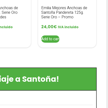
Anchoas de
Emilia Mejores Anchoas de
. Serie Oro
Santoña Pandereta 125g.
ades
Serie Oro – Promo
24,00
€
incluido
IVA incluido
Add to cart
viaje a Santoña!