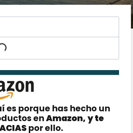
uí es porque has hecho un
oductos en
Amazon,
y te
RACIAS
por ello.